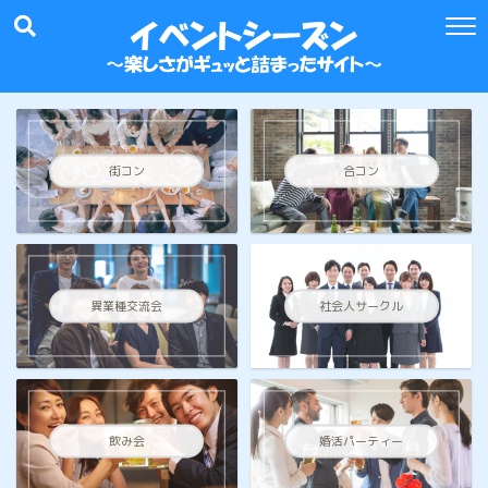
街コン
合コン
異業種交流会
社会人サークル
飲み会
婚活パーティー