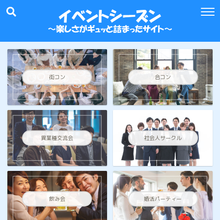
街コン
合コン
異業種交流会
社会人サークル
飲み会
婚活パーティー