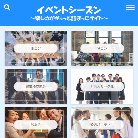
街コン
合コン
異業種交流会
社会人サークル
飲み会
婚活パーティー