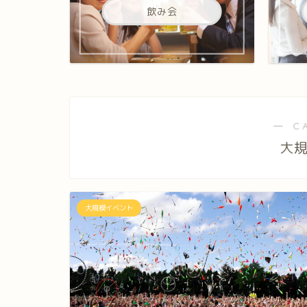
飲み会
― C
大
大規模イベント