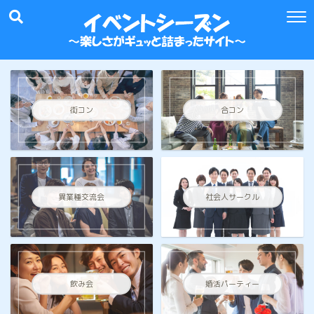
街コン
合コン
異業種交流会
社会人サークル
飲み会
婚活パーティー